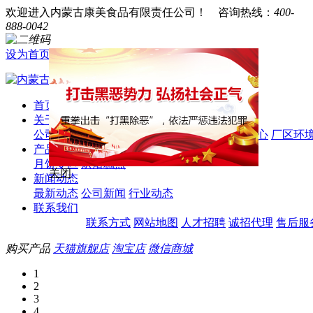
欢迎进入内蒙古康美食品有限责任公司！
咨询热线：
400-
888-0042
设为首页
|
加入收藏
|
返回首页
首页
关于我们
公司简介
企业文化
荣誉资质
合作伙伴
视频中心
厂区环
产品系列
月饼专区
烘焙糕点
关闭
新闻动态
最新动态
公司新闻
行业动态
联系我们
联系方式
网站地图
人才招聘
诚招代理
售后服
购买产品
天猫旗舰店
淘宝店
微信商城
1
2
3
4